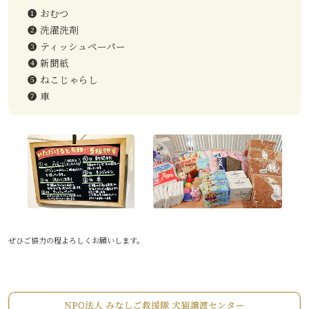
❶ おむつ
❷ 洗濯洗剤
❸ ティッシュペーパー
❹ 新聞紙
❺ ねこじゃらし
❼ 車
ぜひご協力の程よろしくお願いします。