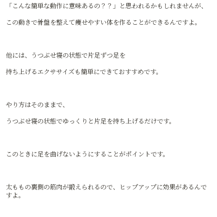
「こんな簡単な動作に意味あるの？？」と思われるかもしれませんが、
この動きで骨盤を整えて痩せやすい体を作ることができるんですよ。
他には、うつぶせ寝の状態で片足ずつ足を
持ち上げるエクササイズも簡単にできておすすめです。
やり方はそのままで、
うつぶせ寝の状態でゆっくりと片足を持ち上げるだけです。
このときに足を曲げないようにすることがポイントです。
太ももの裏側の筋肉が鍛えられるので、ヒップアップに効果があるんで
すよ。