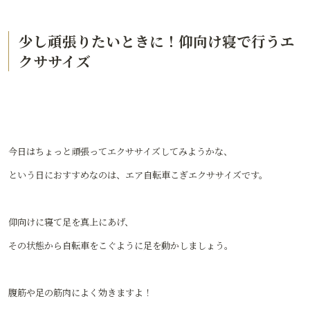
少し頑張りたいときに！仰向け寝で行うエ
クササイズ
今日はちょっと頑張ってエクササイズしてみようかな、
という日におすすめなのは、エア自転車こぎエクササイズです。
仰向けに寝て足を真上にあげ、
その状態から自転車をこぐように足を動かしましょう。
腹筋や足の筋肉によく効きますよ！