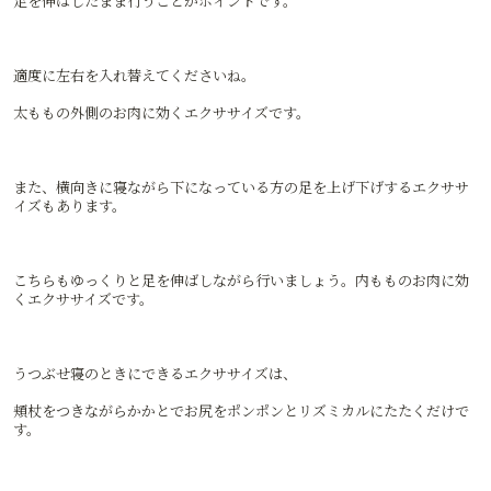
足を伸ばしたまま行うことがポイントです。
適度に左右を入れ替えてくださいね。
太ももの外側のお肉に効くエクササイズです。
また、横向きに寝ながら下になっている方の足を上げ下げするエクササ
イズもあります。
こちらもゆっくりと足を伸ばしながら行いましょう。内もものお肉に効
くエクササイズです。
うつぶせ寝のときにできるエクササイズは、
頬杖をつきながらかかとでお尻をポンポンとリズミカルにたたくだけで
す。