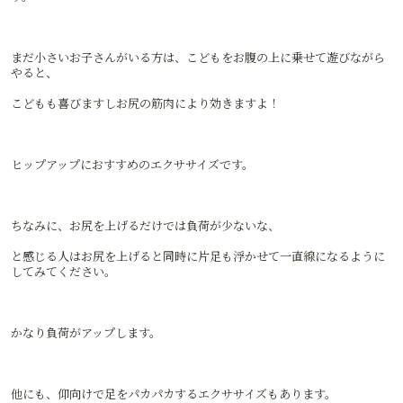
まだ小さいお子さんがいる方は、こどもをお腹の上に乗せて遊びながら
やると、
こどもも喜びますしお尻の筋肉により効きますよ！
ヒップアップにおすすめのエクササイズです。
ちなみに、お尻を上げるだけでは負荷が少ないな、
と感じる人はお尻を上げると同時に片足も浮かせて一直線になるように
してみてください。
かなり負荷がアップします。
他にも、仰向けで足をパカパカするエクササイズもあります。