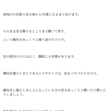
仰向けの状態で足を床から90度になるまであげます。
そのまま足を開けるところまで開いて戻す、
という動作をゆっくりと繰り返すだけです。
足の筋肉だけではなく、腹筋にも効果があります。
横向き寝のときにできるエクササイズは、足をパカパカするだけ。
横向きに寝たときに上になっている方の足をゆっくりと開いたり閉じた
りしましょう。