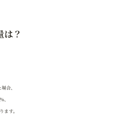
量は？
た場合、
0%、
なります。